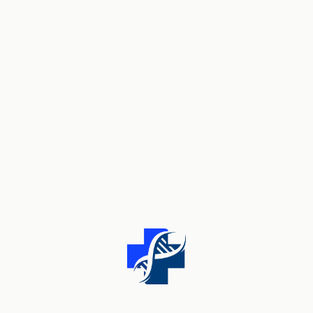
re
Medi